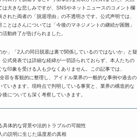
ては大きな悲しみですが、SNSやネットニュースのコメント欄
表された両者の「脱退理由」の不透明さです。公式声明では、
月ことはさんについては「今後のマネジメントの継続が困難」
の活動終了が告げられました。
のか」「2人の同日脱退は裏で関係しているのではないか」と
、公式発表では詳細な経緯が一切語られておらず、本人たちの
ぐな印象を受ける人も少なくありません。この記事では、
の全容を客観的に整理し、アイドル業界の一般的な事例や過去の
いていきます。現時点で判明している事実と、業界の構造的な
今後についても深く考察していきます。
る具体的な背景や法的トラブルの可能性
人の説明に生じた温度差の真相