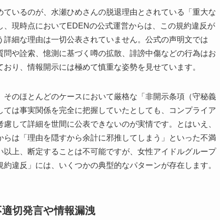
めているのが、水瀬ひめさんの脱退理由とされている「重大な
、現時点においてEDENの公式運営からは、この規約違反が
う詳細な理由は一切公表されていません。公式の声明文では
質問や詮索、憶測に基づく噂の拡散、誹謗中傷などの行為はお
ており、情報開示には極めて慎重な姿勢を見せています。
、そのほとんどのケースにおいて厳格な「非開示条項（守秘義
しては事実関係を完全に把握していたとしても、コンプライア
考慮して詳細を世間に公表できないのが実情です。とはいえ、
からは「理由を隠すから余計に邪推してしまう」といった不満
い以上、断定することは不可能ですが、女性アイドルグループ
規約違反」には、いくつかの典型的なパターンが存在します。
不適切発言や情報漏洩