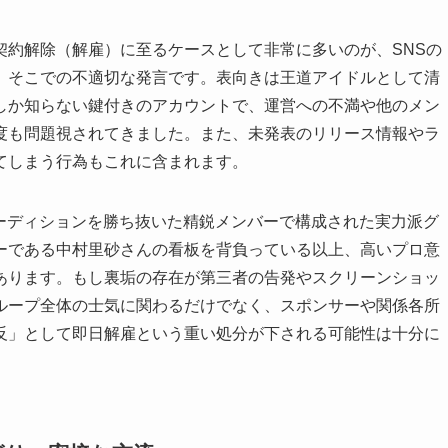
契約解除（解雇）に至るケースとして非常に多いのが、SNSの
、そこでの不適切な発言です。表向きは王道アイドルとして清
しか知らない鍵付きのアカウントで、運営への不満や他のメン
度も問題視されてきました。また、未発表のリリース情報やラ
てしまう行為もこれに含まれます。
人のオーディションを勝ち抜いた精鋭メンバーで構成された実力派グ
ーである中村里砂さんの看板を背負っている以上、高いプロ意
あります。もし裏垢の存在が第三者の告発やスクリーンショッ
ループ全体の士気に関わるだけでなく、スポンサーや関係各所
反」として即日解雇という重い処分が下される可能性は十分に